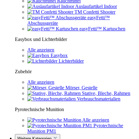
Rauchmittel
Auslaufartikel Indoor
TM Confetti Shooter
easyFetti™
Abschussgeräte
easyFetti™ Kartuschen
Easybox und Lichterbilder
Alle anzeigen
Easybox
Lichterbilder
Zubehör
Alle anzeigen
Mörser, Gestelle
Stative, Bleche, Rahmen
Verbrauchsmaterialien
Pyrotechnische Munition
Alle anzeigen
Pyrotechnische
Munition PM1
Weitere Kategorien