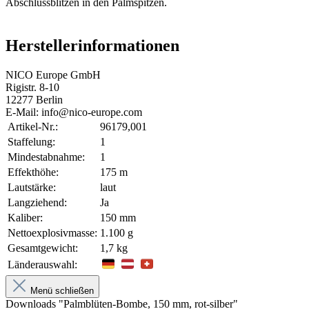
Abschlussblitzen in den Palmspitzen.
Herstellerinformationen
NICO Europe GmbH
Rigistr. 8-10
12277 Berlin
E-Mail: info@nico-europe.com
Artikel-Nr.:
96179,001
Staffelung:
1
Mindestabnahme:
1
Effekthöhe:
175 m
Lautstärke:
laut
Langziehend:
Ja
Kaliber:
150 mm
Nettoexplosivmasse:
1.100 g
Gesamtgewicht:
1,7 kg
Länderauswahl:
Menü schließen
Downloads "Palmblüten-Bombe, 150 mm, rot-silber"