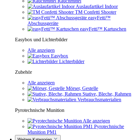
Rauchmittel
Auslaufartikel Indoor
TM Confetti Shooter
easyFetti™
Abschussgeräte
easyFetti™ Kartuschen
Easybox und Lichterbilder
Alle anzeigen
Easybox
Lichterbilder
Zubehör
Alle anzeigen
Mörser, Gestelle
Stative, Bleche, Rahmen
Verbrauchsmaterialien
Pyrotechnische Munition
Alle anzeigen
Pyrotechnische
Munition PM1
Weitere Kategorien