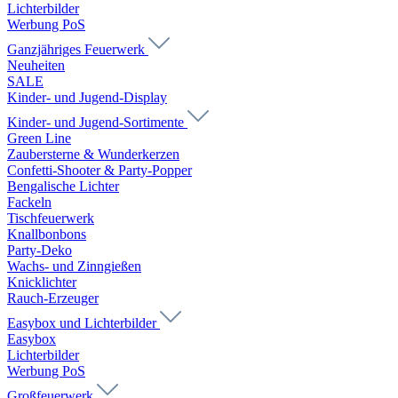
Lichterbilder
Werbung PoS
Ganzjähriges Feuerwerk
Neuheiten
SALE
Kinder- und Jugend-Display
Kinder- und Jugend-Sortimente
Green Line
Zaubersterne & Wunderkerzen
Confetti-Shooter & Party-Popper
Bengalische Lichter
Fackeln
Tischfeuerwerk
Knallbonbons
Party-Deko
Wachs- und Zinngießen
Knicklichter
Rauch-Erzeuger
Easybox und Lichterbilder
Easybox
Lichterbilder
Werbung PoS
Großfeuerwerk