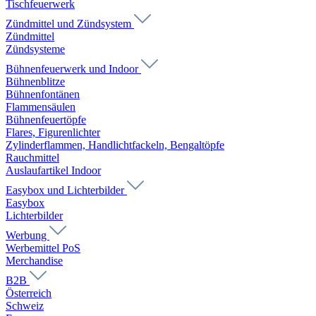
Tischfeuerwerk
Zündmittel und Zündsystem
Zündmittel
Zündsysteme
Bühnenfeuerwerk und Indoor
Bühnenblitze
Bühnenfontänen
Flammensäulen
Bühnenfeuertöpfe
Flares, Figurenlichter
Zylinderflammen, Handlichtfackeln, Bengaltöpfe
Rauchmittel
Auslaufartikel Indoor
Easybox und Lichterbilder
Easybox
Lichterbilder
Werbung
Werbemittel PoS
Merchandise
B2B
Österreich
Schweiz