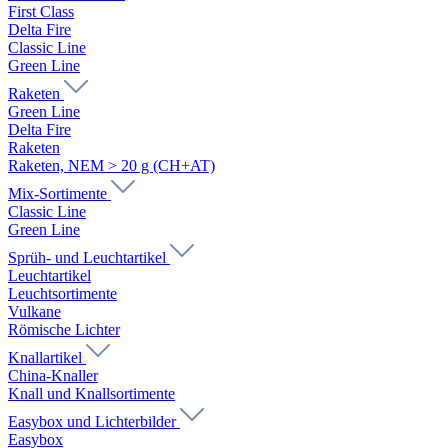
First Class
Delta Fire
Classic Line
Green Line
Raketen
Green Line
Delta Fire
Raketen
Raketen, NEM > 20 g (CH+AT)
Mix-Sortimente
Classic Line
Green Line
Sprüh- und Leuchtartikel
Leuchtartikel
Leuchtsortimente
Vulkane
Römische Lichter
Knallartikel
China-Knaller
Knall und Knallsortimente
Easybox und Lichterbilder
Easybox