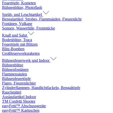
Feuertöpfe, Kometen
Bühnenblitze, Photoflash
Sprüh- und Leuchtartikel
Bengalartikel, Strobes, Flammsäulen, Figurenlicht
Fontänen, Vulkane
Sonnen, Wasserfälle, Frontstücke
Knall und Salut
Bodenblitze, Traca
Feuertöpfe mit Blitzen
Blitz-Bomben
Großfeuerwerksraketen
Bühnenfeuerwerk und Indoor
Bühnenblitze
Bühnenfontänen
Flammensäulen
Bühnenfeuertöpfe
Flares, Figurenlichter
Zylinderflammen, Handlichtfackeln, Bengaltöpfe
Rauchmittel
Auslaufartikel Indoor
TM Confetti Shooter
easyFetti™ Abschussgeräte
easyFetti™ Kartuschen