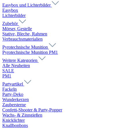
Easybox und Lichterbilder
Easybox
Lichterbilder
Zubehör
Mörser, Gestelle
Stative, Bleche, Rahmen
Verbrauchsmaterialien
Pyrotechnische Munition
Pyrotechnische Munition PM1
Weitere Kategorien
Alle Neuheiten
SALE
PM1
Partyartikel
Fackeln
Party-Deko
Wunderkerzen
Zaubersterne
Confetti-Shooter & Party-Popper
Wachs- & Zinngießen
Knicklichter
Knallbonbons