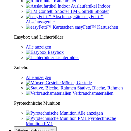
Rauchmittel
Auslaufartikel Indoor
TM Confetti Shooter
easyFetti™
Abschussgeräte
easyFetti™ Kartuschen
Easybox und Lichterbilder
Alle anzeigen
Easybox
Lichterbilder
Zubehör
Alle anzeigen
Mörser, Gestelle
Stative, Bleche, Rahmen
Verbrauchsmaterialien
Pyrotechnische Munition
Alle anzeigen
Pyrotechnische
Munition PM1
Weitere Kategorien