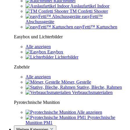
Rauchmittel
Auslaufartikel Indoor
TM Confetti Shooter
easyFetti™
Abschussgeräte
easyFetti™ Kartuschen
Easybox und Lichterbilder
Alle anzeigen
Easybox
Lichterbilder
Zubehör
Alle anzeigen
Mörser, Gestelle
Stative, Bleche, Rahmen
Verbrauchsmaterialien
Pyrotechnische Munition
Alle anzeigen
Pyrotechnische
Munition PM1
Weitere Kategorien