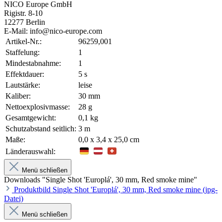
NICO Europe GmbH
Rigistr. 8-10
12277 Berlin
E-Mail: info@nico-europe.com
Artikel-Nr.:
96259,001
Staffelung:
1
Mindestabnahme:
1
Effektdauer:
5 s
Lautstärke:
leise
Kaliber:
30 mm
Nettoexplosivmasse:
28 g
Gesamtgewicht:
0,1 kg
Schutzabstand seitlich:
3 m
Maße:
0,0 x 3,4 x 25,0 cm
Länderauswahl:
Menü schließen
Downloads "Single Shot 'Europlá', 30 mm, Red smoke mine"
Produktbild Single Shot 'Europlá', 30 mm, Red smoke mine (jpg-
Datei)
Menü schließen