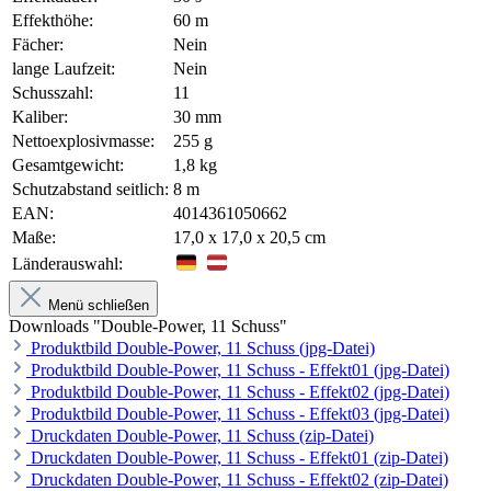
Effekthöhe:
60 m
Fächer:
Nein
lange Laufzeit:
Nein
Schusszahl:
11
Kaliber:
30 mm
Nettoexplosivmasse:
255 g
Gesamtgewicht:
1,8 kg
Schutzabstand seitlich:
8 m
EAN:
4014361050662
Maße:
17,0 x 17,0 x 20,5 cm
Länderauswahl:
Menü schließen
Downloads "Double-Power, 11 Schuss"
Produktbild Double-Power, 11 Schuss (jpg-Datei)
Produktbild Double-Power, 11 Schuss - Effekt01 (jpg-Datei)
Produktbild Double-Power, 11 Schuss - Effekt02 (jpg-Datei)
Produktbild Double-Power, 11 Schuss - Effekt03 (jpg-Datei)
Druckdaten Double-Power, 11 Schuss (zip-Datei)
Druckdaten Double-Power, 11 Schuss - Effekt01 (zip-Datei)
Druckdaten Double-Power, 11 Schuss - Effekt02 (zip-Datei)