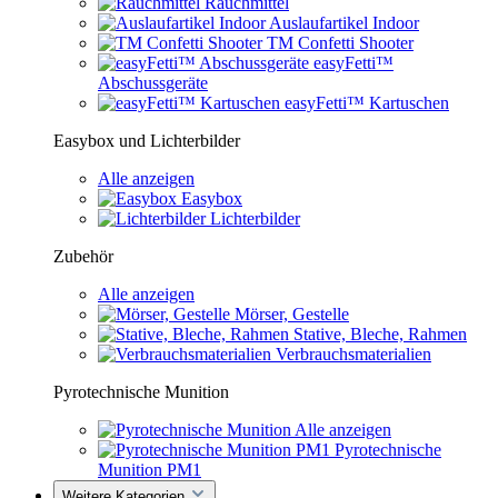
Rauchmittel
Auslaufartikel Indoor
TM Confetti Shooter
easyFetti™
Abschussgeräte
easyFetti™ Kartuschen
Easybox und Lichterbilder
Alle anzeigen
Easybox
Lichterbilder
Zubehör
Alle anzeigen
Mörser, Gestelle
Stative, Bleche, Rahmen
Verbrauchsmaterialien
Pyrotechnische Munition
Alle anzeigen
Pyrotechnische
Munition PM1
Weitere Kategorien