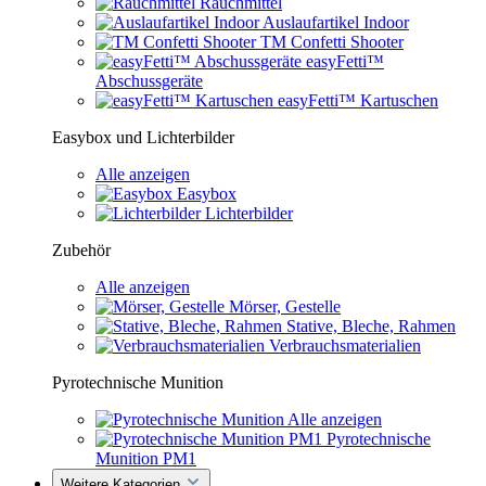
Rauchmittel
Auslaufartikel Indoor
TM Confetti Shooter
easyFetti™
Abschussgeräte
easyFetti™ Kartuschen
Easybox und Lichterbilder
Alle anzeigen
Easybox
Lichterbilder
Zubehör
Alle anzeigen
Mörser, Gestelle
Stative, Bleche, Rahmen
Verbrauchsmaterialien
Pyrotechnische Munition
Alle anzeigen
Pyrotechnische
Munition PM1
Weitere Kategorien